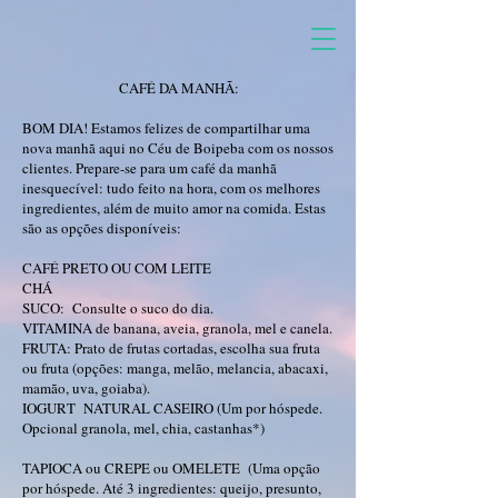
CAFÉ DA MANHÃ:
BOM DIA! Estamos felizes de compartilhar uma
nova manhã aqui no Céu de Boipeba com os nossos
clientes. Prepare-se para um café da manhã
inesquecível: tudo feito na hora, com os melhores
ingredientes, além de muito amor na comida. Estas
são as opções disponíveis:
CAFÉ PRETO OU COM LEITE
CHÁ
SUCO: Consulte o suco do dia.
VITAMINA de banana, aveia, granola, mel e canela.
FRUTA: Prato de frutas cortadas, escolha sua fruta
ou fruta (opções: manga, melão, melancia, abacaxi,
mamão, uva, goiaba).
IOGURT NATURAL CASEIRO (Um por hóspede.
Opcional granola, mel, chia, castanhas*)
​TAPIOCA ou CREPE ou OMELETE (Uma opção
por hóspede. Até 3 ingredientes: queijo, presunto,