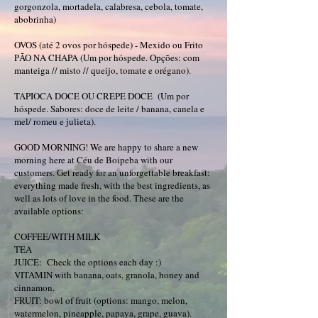
gorgonzola, mortadela, calabresa, cebola, tomate,
abobrinha)
OVOS (até 2 ovos por hóspede) - Mexido ou Frito
PÃO NA CHAPA (Um por hóspede. Opções: com
manteiga // misto // queijo, tomate e orégano).
TAPIOCA DOCE OU CREPE DOCE (Um por
hóspede. Sabores: doce de leite / banana, canela e
mel/ romeu e julieta).
GOOD MORNING! We are happy to share a new
morning here at Céu de Boipeba with our
customers. Get ready for an unforgettable breakfast:
everything made fresh, with the best ingredients, as
well as lots of love in the food. These are the
available options:​
COFFEE/WITH MILK
TEA
JUICE: Check the options each day :)
VITAMIN with banana, oats, granola, honey and
cinnamon.
FRUIT: bowl of fruit (options: mango, melon,
watermelon, pineapple, papaya, grape, guava).