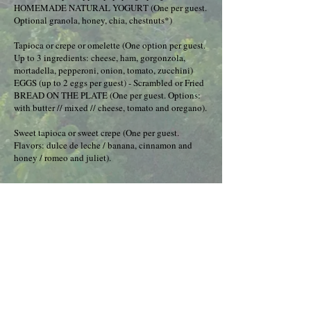
HOMEMADE NATURAL YOGURT (One per guest.
Optional granola, honey, chia, chestnuts*)
Tapioca or crepe or omelette (One option per guest.
Up to 3 ingredients: cheese, ham, gorgonzola,
mortadella, pepperoni, onion, tomato, zucchini)
EGGS (up to 2 eggs per guest) - Scrambled or Fried
BREAD ON THE PLATE (One per guest. Options:
with butter // mixed // cheese, tomato and oregano).
Sweet tapioca or sweet crepe (One per guest.
Flavors: dulce de leche / banana, cinnamon and
honey / romeo and juliet).
PARA NÃO HÓSPEDES.
Nosso combo incluid: 01 suco // 01 café // 02 ovos
mexidos ou fritos //01 bowl de frutas individual //
01 tapioca, 01 crepe ou 01 omelete ou 01 misto //
01 crepe doce de leite ou tapioca.
Até 3 ingredientes: queijo, presunto, gorgonzola,
mortadela, calabresa, cebola, tomate, abobrinha.