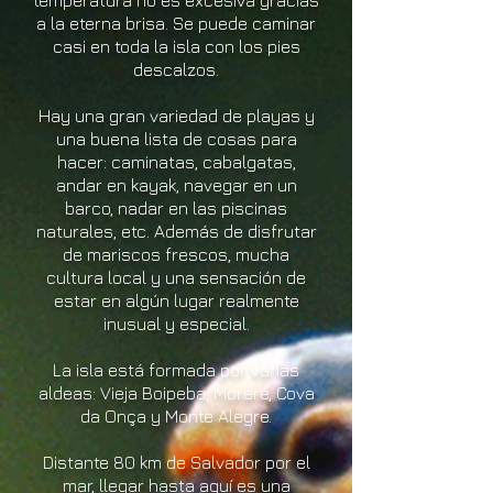
temperatura no es excesiva gracias
a la eterna brisa. Se puede caminar
casi en toda la isla con los pies
descalzos.
Hay una gran variedad de playas y
una buena lista de cosas para
hacer: caminatas, cabalgatas,
andar en kayak, navegar en un
barco, nadar en las piscinas
naturales, etc. Además de disfrutar
de mariscos frescos, mucha
cultura local y una sensación de
estar en algún lugar realmente
inusual y especial.
La isla está formada por varias
aldeas: Vieja Boipeba, Moreré, Cova
da Onça y Monte Alegre.
Distante 80 km de Salvador por el
mar, llegar hasta aquí es una